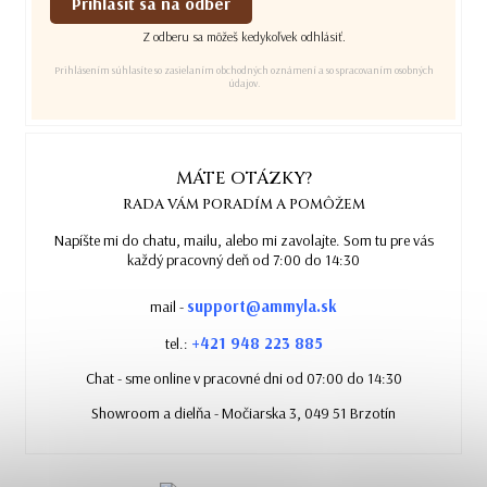
Prihlásiť sa na odber
Z odberu sa môžeš kedykoľvek odhlásiť.
Prihlásením súhlasíte so zasielaním obchodných oznámení a so spracovaním osobných
údajov.
MÁTE OTÁZKY?
RADA VÁM PORADÍM A POMÔŽEM
Napíšte mi do chatu, mailu, alebo mi zavolajte. Som tu pre vás
každý pracovný deň od 7:00 do 14:30
support@ammyla.sk
mail -
+421 948 223 885
tel.:
Chat - sme online v pracovné dni od 07:00 do 14:30
Showroom a dielňa - Močiarska 3, 049 51 Brzotín