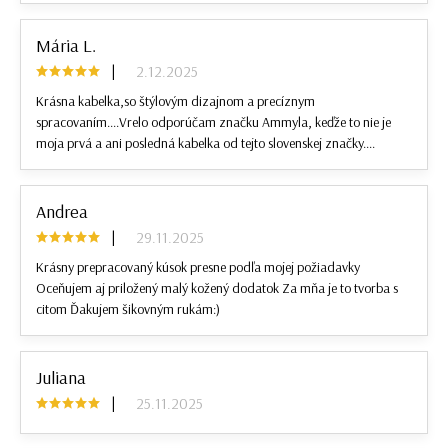
Mária L.
|
2.12.2025
Krásna kabelka,so štýlovým dizajnom a precíznym
spracovaním....Vrelo odporúčam značku Ammyla, keďže to nie je
moja prvá a ani posledná kabelka od tejto slovenskej značky....
Andrea
|
29.11.2025
Krásny prepracovaný kúsok presne podľa mojej požiadavky
Oceňujem aj priložený malý kožený dodatok Za mňa je to tvorba s
citom Ďakujem šikovným rukám:)
Juliana
|
25.11.2025