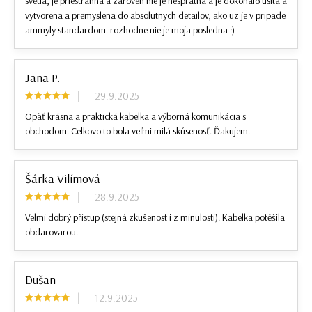
svetla, je priestranna a zaroven nie je nespratna a je dokonalo usita a
vytvorena a premyslena do absolutnych detailov, ako uz je v pripade
ammyly standardom. rozhodne nie je moja posledna :)
Jana P.
|
29.9.2025
Opäť krásna a praktická kabelka a výborná komunikácia s
obchodom. Celkovo to bola veľmi milá skúsenosť. Ďakujem.
Šárka Vilímová
|
28.9.2025
Velmi dobrý přístup (stejná zkušenost i z minulosti). Kabelka potěšila
obdarovarou.
Dušan
|
12.9.2025