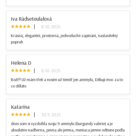
Iva Rádsetoulalová
|
8.10.2025
Krásná, elegantní, prostorná, jednoduché zapínáni, nastavitelný
popruh
Helena D
|
8.10.2025
Boží!! Už mám třetí a nosím už téměř jen ammylu, Děkuji moc za to
co děláte.
Katarína
|
30.9.2025
dnes som si vyzdvihla svoju 9 ammylu (burgundy valerie) a je
absolutne nadherna, pevna ale jemna, meniaca jemne odtiene podla