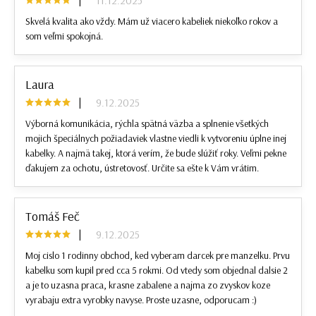
11.12.2025
Skvelá kvalita ako vždy. Mám už viacero kabeliek niekoľko rokov a
som veľmi spokojná.
Laura
|
9.12.2025
Výborná komunikácia, rýchla spätná väzba a splnenie všetkých
mojich špeciálnych požiadaviek vlastne viedli k vytvoreniu úplne inej
kabelky. A najmä takej, ktorá verím, že bude slúžiť roky. Veľmi pekne
ďakujem za ochotu, ústretovosť. Určite sa ešte k Vám vrátim.
Tomáš Feč
|
9.12.2025
Moj cislo 1 rodinny obchod, ked vyberam darcek pre manzelku. Prvu
kabelku som kupil pred cca 5 rokmi. Od vtedy som objednal dalsie 2
a je to uzasna praca, krasne zabalene a najma zo zvyskov koze
vyrabaju extra vyrobky navyse. Proste uzasne, odporucam :)