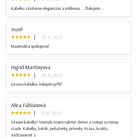
Kabelka s koženou eleganciou a noblesou .... Ďakujem ...
Jozef
|
21.10.2025
Maximálna spokojnosť
Ingrid Martinyova
|
10.10.2025
Uzasna kabelka..milujem ju!🩷
Alica Fábiánová
|
9.10.2025
Úžasné kabelky! Ammylu nosím takmer denne a cestuje so mnou
všade. Kabelky, batoh, peňaženky, prívesky. Krása, kvalita,
nadčasovosť :)