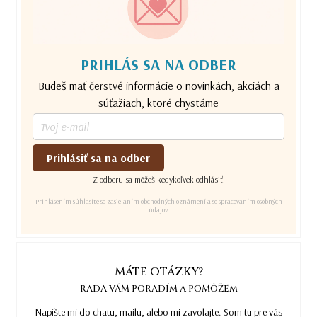
PRIHLÁS SA NA ODBER
Budeš mať čerstvé informácie o novinkách, akciách a
súťažiach, ktoré chystáme
Prihlásiť sa na odber
Z odberu sa môžeš kedykoľvek odhlásiť.
Prihlásením súhlasíte so zasielaním obchodných oznámení a so spracovaním osobných
údajov.
MÁTE OTÁZKY?
RADA VÁM PORADÍM A POMÔŽEM
Napíšte mi do chatu, mailu, alebo mi zavolajte. Som tu pre vás